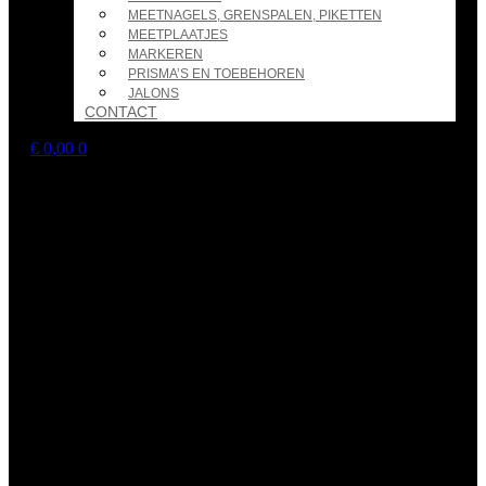
MEETNAGELS, GRENSPALEN, PIKETTEN
MEETPLAATJES
MARKEREN
PRISMA’S EN TOEBEHOREN
JALONS
CONTACT
€
0,00
0