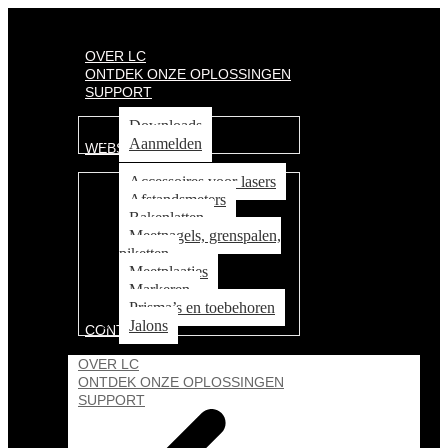
OVER LC
ONTDEK ONZE OPLOSSINGEN
SUPPORT
Downloads
Aanmelden
WEBSHOP
Accessoires voor lasers
Afstandsmeters
Bakenlatten
Meetnagels, grenspalen,
piketten
Meetplaatjes
Markeren
Prisma’s en toebehoren
Jalons
CONTACT
OVER LC
ONTDEK ONZE OPLOSSINGEN
SUPPORT