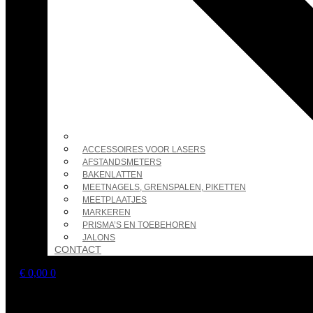
ACCESSOIRES VOOR LASERS
AFSTANDSMETERS
BAKENLATTEN
MEETNAGELS, GRENSPALEN, PIKETTEN
MEETPLAATJES
MARKEREN
PRISMA’S EN TOEBEHOREN
JALONS
CONTACT
€
0,00
0