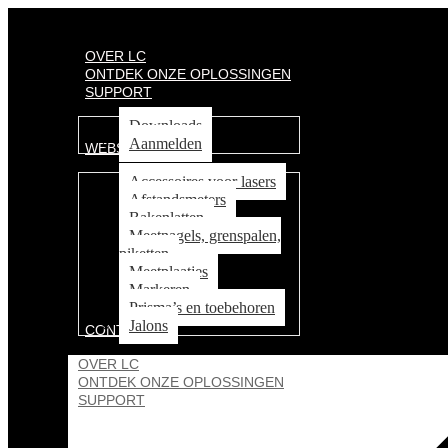
OVER LC
ONTDEK ONZE OPLOSSINGEN
SUPPORT
Downloads
Aanmelden
WEBSHOP
Accessoires voor lasers
Afstandsmeters
Bakenlatten
Meetnagels, grenspalen,
piketten
Meetplaatjes
Markeren
Prisma’s en toebehoren
Jalons
CONTACT
OVER LC
ONTDEK ONZE OPLOSSINGEN
SUPPORT