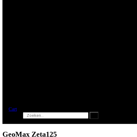
Cart
Search
GeoMax Zeta125